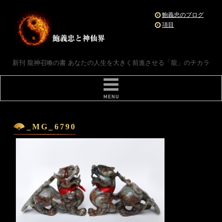
鮑義忠のブログ
項目
新刊 龍神召喚の書 あなたの人生を大きく前進させる「龍」のチカラ
_MG_6790