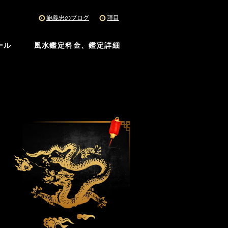
鮑義忠のブログ
項目
ール
風水鑑定料金、鑑定詳細