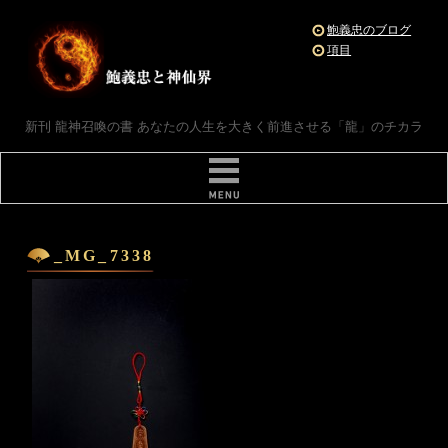
鮑義忠のブログ
項目
新刊 龍神召喚の書 あなたの人生を大きく前進させる「龍」のチカラ
_MG_7338