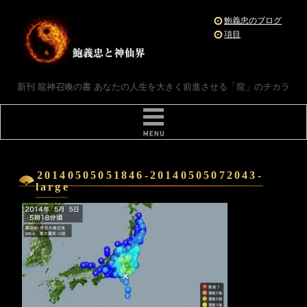
鮑義忠のブログ
項目
新刊 龍神召喚の書 あなたの人生を大きく前進させる「龍」のチカラ
20140505051846-20140505072043-
large