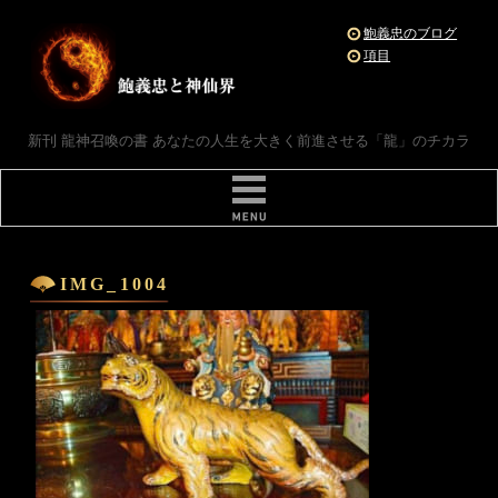
鮑義忠のブログ
項目
新刊 龍神召喚の書 あなたの人生を大きく前進させる「龍」のチカラ
IMG_1004