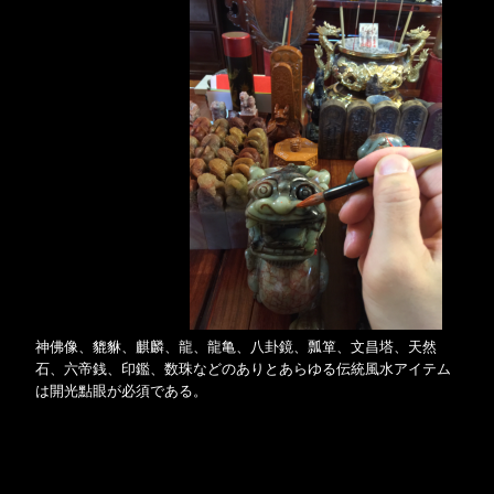
神佛像、貔貅、麒麟、龍、龍亀、八卦鏡、瓢箪、文昌塔、天然
石、六帝銭、印鑑、数珠などのありとあらゆる伝統風水アイテム
は開光點眼が必須である。