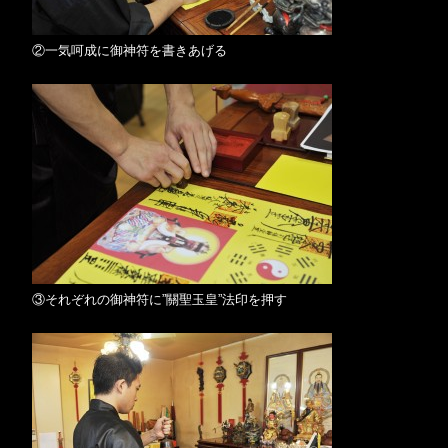
②一気呵成に御神符を書きあげる
③それぞれの御神符に”關聖玉皇”法印を押す