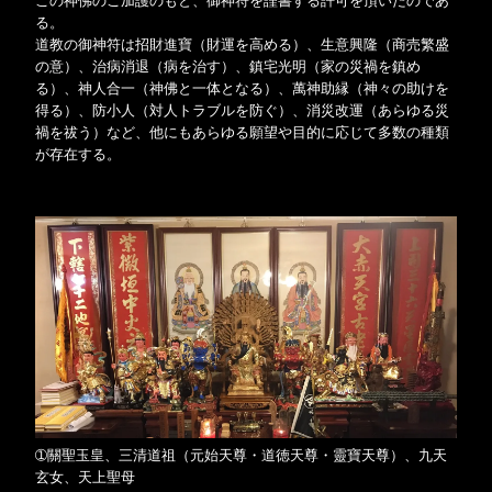
この神佛のご加護のもと、御神符を謹書する許可を頂いたのであ
る。
道教の御神符は招財進寶（財運を高める）、生意興隆（商売繁盛
の意）、治病消退（病を治す）、鎮宅光明（家の災禍を鎮め
る）、神人合一（神佛と一体となる）、萬神助縁（神々の助けを
得る）、防小人（対人トラブルを防ぐ）、消災改運（あらゆる災
禍を祓う）など、他にもあらゆる願望や目的に応じて多数の種類
が存在する。
➀關聖玉皇、三清道祖（元始天尊・道徳天尊・靈寶天尊）、九天
玄女、天上聖母