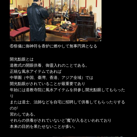
⑥祭儀に御神符を香炉に燃やして無事円満となる
開光點眼とは
道教式の開眼供養、御靈入れのことである。
正統な風水アイテムであれば
中華圏（中国、臺灣、香港、アジア全域）では
開光點眼がされていることが最重要であり
年始には道教寺院に風水アイテムを持参し開光點眼してもらった
り
または道士、法師などを自宅に招聘して供養してもらったりする
のが
習わしである。
それらの供養がされていないと”魔”が入るといわれており
本来の目的を果たせないことが多い。