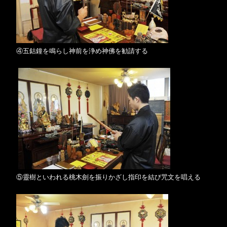
④五鈷鐘を鳴らし神前を浄め神佛を勧請する
⑤靈樹といわれる桃木劍を振りかざし指印を結び咒文を唱える