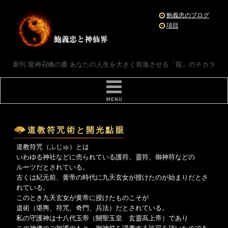
鮑義忠のブログ
項目
新刊 龍神召喚の書 あなたの人生を大きく前進させる「龍」のチカラ
道教符咒術と開光點眼
道教符咒（ふじゅ）とは
いわゆる神社などに売られている護符、靈符、御神符などの
ルーツだとされている。
古くは紀元前、黄帝の時代に九天玄女が授けたのが始まりだとさ
れている。
このとき九天玄女が黄帝に授けたものこそが
道術（堪輿、符咒、奇門、兵法）だとされている。
私の守護神は十八代玉帝（關聖玉皇 玄靈高上帝）であり