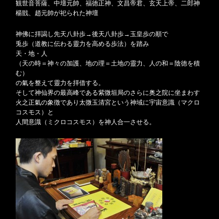
観世音菩薩、中壇元帥、福徳正神、文昌帝君、玄天上帝、二郎神
楊戩、趙元帥が祀られた神壇
神佛に拝謁し先天八卦歩→後天八卦歩→玉皇歩の順で
兎歩（道教に伝わる靈力を高める歩法）を踏み
天・地・人
（天の時＝神々の加護、地の理＝土地の靈力、人の和＝陰徳を積
む）
の氣を整えて靈力を拝借する。
そして神仙界の最高峰である紫微垣局のさらに奥之院に坐まわす
火之正氣の象徴であり太微玉清宮という神域に宇宙意識（マクロ
コスモス）と
人間意識（ミクロコスモス）を神人合一させる。