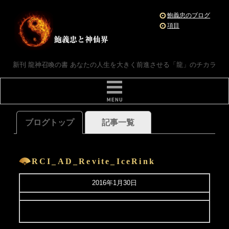
鮑義忠のブログ
項目
新刊 龍神召喚の書 あなたの人生を大きく前進させる「龍」のチカラ
ブログトップ
記事一覧
RCI_AD_Revite_IceRink
2016年1月30日