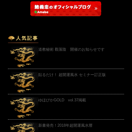
人気記事
道教秘術 觀落陰 開催のお知らせです
貼るだけ！ 超開運風水 セミナー訂正版
ゆほびかGOLD vol.37掲載
新書発売！2018年超開運風水暦